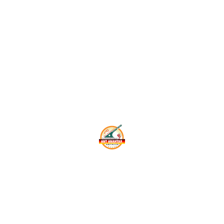
dül arızalanır ise değişir ancak bazen yeni devir alına
i durumlarda kepenk kumanda modülü nerede satılır gibi ar
noktası olarak tüm kepenk kumanda modül çeşitlerini iş ye
 kumanda modül çeşitleri başlıca satışını yaptığımız k
ı bir marka ise mutlaka satışını yaptığımız kepenk kumand
ltılır?
nk kumandası kopyalama nasıl yapılır? Son günlerde en ço
umanda markası bu sorunun içindeki cevaptır aslında.
rjinal kumandayı alıcı karta tanıtma seçeneği vardır bir 
 marka yazıyor ise işiniz oldukça kolaydır artık yapay ze
yapay zekaya sorabilir öğrenebilirsiniz.
man bizim zekamız devreye giriyor elinizdeki kumandanın
bişzden öğrenebilirsiniz.